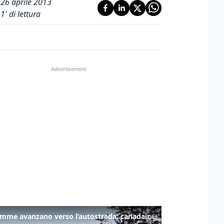
26 aprile 2013
1
' di lettura
Le fiamme avanzano verso l’autostrada: canadair in azione tra Monfalcone e Duino