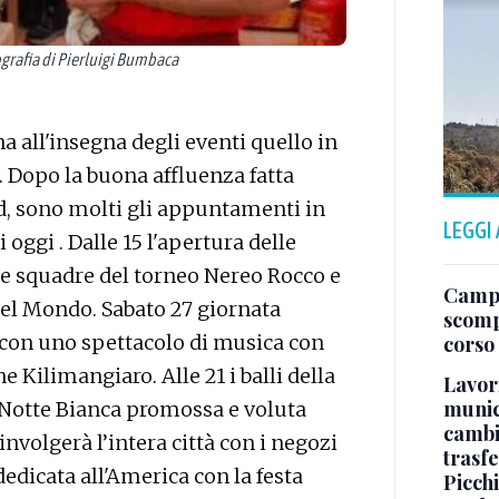
grafia di Pierluigi Bumbaca
 all'insegna degli eventi quello in
. Dopo la buona affluenza fatta
and, sono molti gli appuntamenti in
LEGGI
oggi . Dalle 15 l'apertura delle
lle squadre del torneo Nereo Rocco e
Campo
 nel Mondo. Sabato 27 giornata
scomp
17 con uno spettacolo di musica con
corso
e Kilimangiaro. Alle 21 i balli della
Lavori
munici
 Notte Bianca promossa e voluta
cambi
nvolgerà l’intera città con i negozi
trasf
edicata all'America con la festa
Picchi