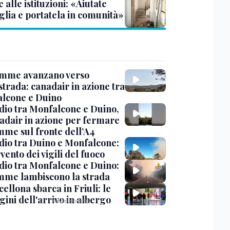
alle istituzioni: «Aiutate
glia e portatela in comunità»
amme avanzano verso
strada: canadair in azione tra
lcone e Duino
dio tra Monfalcone e Duino,
nadair in azione per fermare
amme sul fronte dell’A4
dio tra Duino e Monfalcone:
rvento dei vigili del fuoco
dio tra Monfalcone e Duino:
amme lambiscono la strada
cellona sbarca in Friuli: le
ini dell'arrivo in albergo