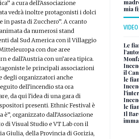
madre 
ica” a cura dell'Associazione
mia fi
a vedrà inoltre protagonisti i dolci
e in pasta di Zucchero”. A ccanto
VIDEO
rà animata da numerosi stand
ti dal Sud America con il Villaggio
Le fi
la Mitteleuropa con due aree
l’auto
rn e dall'Austria con un’area tipica.
Monfa
Incen
tagoniste le principali associazioni
il Ca
te degli organizzatori anche
le fi
Incen
eguito dell'incendio sta ora
l’inte
e, da qui l'idea di una gara di
Incen
spositori presenti. Ethnic Festival è
le fi
Il Bar
 è”, organizzato dall’Associazione
immag
o di Visual Studio e VT Lab con il
a Giulia, della Provincia di Gorizia,