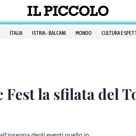
ITALIA
ISTRIA - BALCANI
MONDO
CULTURA E SPET
 Fest la sfilata del 
l'insegna degli eventi quello in