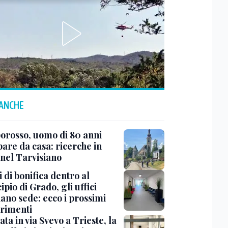
 ANCHE
rosso, uomo di 80 anni
are da casa: ricerche in
 nel Tarvisiano
 di bonifica dentro al
pio di Grado, gli uffici
ano sede: ecco i prossimi
erimenti
ata in via Svevo a Trieste, la