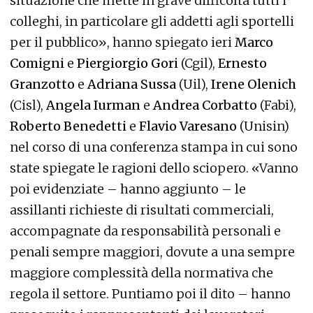
situazione che mette in grave difficoltà tutti i
colleghi, in particolare gli addetti agli sportelli
per il pubblico», hanno spiegato ieri
Marco
Comigni
e
Piergiorgio Gori
(Cgil),
Ernesto
Granzotto
e
Adriana Sussa
(Uil),
Irene Olenich
(Cisl),
Angela Iurman
e
Andrea Corbatto
(Fabi),
Roberto Benedetti
e
Flavio Varesano
(Unisin)
nel corso di una conferenza stampa in cui sono
state spiegate le ragioni dello sciopero. «Vanno
poi evidenziate – hanno aggiunto – le
assillanti richieste di risultati commerciali,
accompagnate da responsabilità personali e
penali sempre maggiori, dovute a una sempre
maggiore complessità della normativa che
regola il settore. Puntiamo poi il dito – hanno