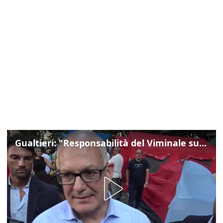
Gualtieri: "Responsabilità del Viminale su Spin Time? La posizione dei partiti è nota"