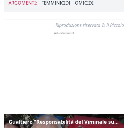
ARGOMENTI:
FEMMINICIDI
OMICIDI
Riproduzione riservata © Il Piccolo
Gualtieri: "Responsabilità del Viminale su Spin Time? La posizione dei partiti è nota"