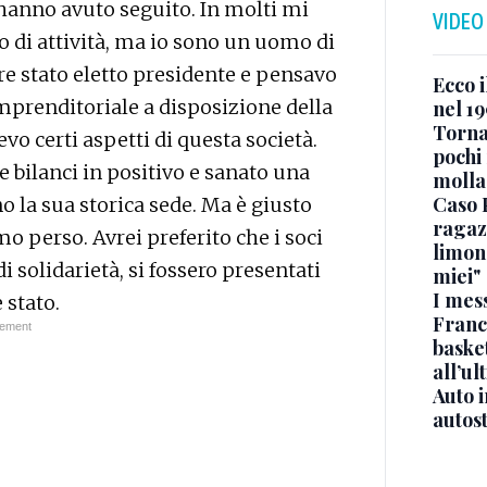
 hanno avuto seguito. In molti mi
VIDEO
o di attività, ma io sono un uomo di
ere stato eletto presidente e pensavo
Ecco i
mprenditoriale a disposizione della
nel 19
Torna
o certi aspetti di questa società.
pochi 
e bilanci in positivo e sanato una
molla
Caso 
o la sua storica sede. Ma è giusto
ragaz
o perso. Avrei preferito che i soci
limona
olidarietà, si fossero presentati
miei"
I mes
 stato.
Franc
basket
all’ul
Auto 
autos