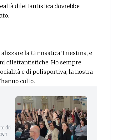
realtà dilettantistica dovrebbe
ato.
alizzare la Ginnastica Triestina, e
oni dilettantistiche. Ho sempre
ocialità e di polisportiva, la nostra
’hanno colto.
i
te dei
 ben