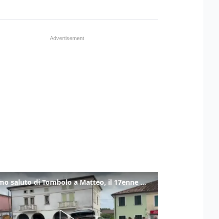
L'ultimo saluto di Tombolo a Matteo, il 17enne morto di tumore. Il video