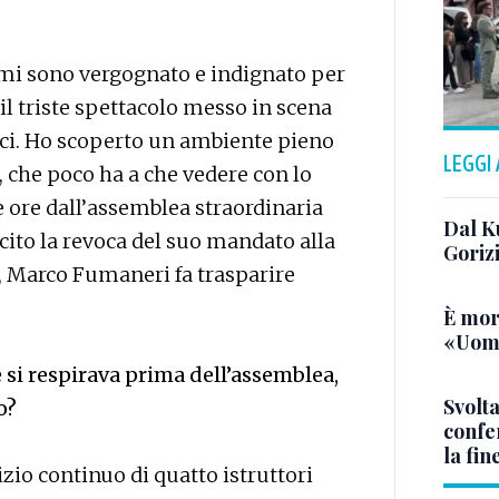
mi sono vergognato e indignato per
 il triste spettacolo messo in scena
oci. Ho scoperto un ambiente pieno
LEGGI
ni, che poco ha a che vedere con lo
e ore dall’assemblea straordinaria
Dal K
cito la revoca del suo mandato alla
Goriz
a, Marco Fumaneri fa trasparire
È mor
«Uomo
 si respirava prima dell’assemblea,
Svolta
o?
confer
la fin
zio continuo di quatto istruttori