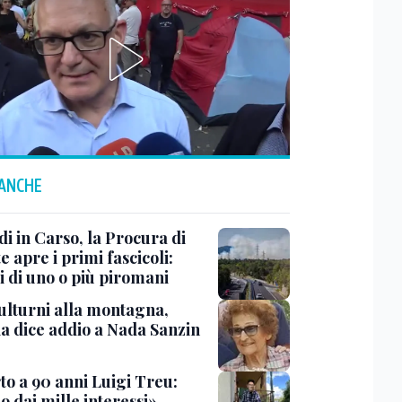
 ANCHE
i in Carso, la Procura di
e apre i primi fascicoli:
i di uno o più piromani
ulturni alla montagna,
ia dice addio a Nada Sanzin
to a 90 anni Luigi Treu:
 dai mille interessi»