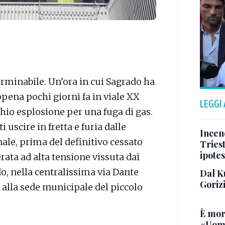
rminabile. Un’ora in cui Sagrado ha
ppena pochi giorni fa in viale XX
LEGGI
chio esplosione per una fuga di gas.
i uscire in fretta e furia dalle
Incend
nale, prima del definitivo cessato
Triest
ipotes
ata ad alta tensione vissuta dai
o, nella centralissima via Dante
Dal K
Goriz
to alla sede municipale del piccolo
È mor
«Uomo