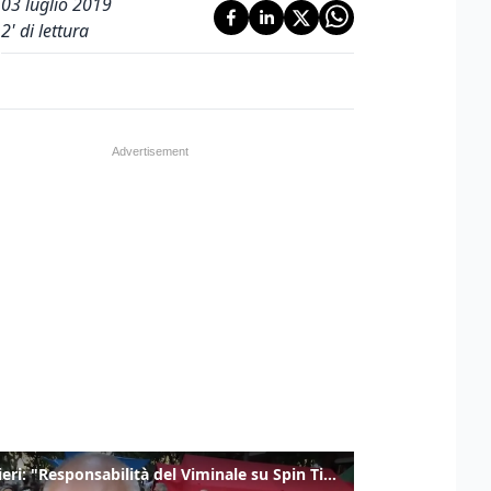
03 luglio 2019
2
' di lettura
Gualtieri: "Responsabilità del Viminale su Spin Time? La posizione dei partiti è nota"