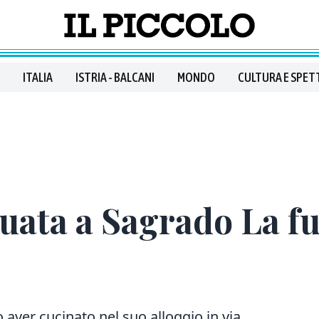
ITALIA
ISTRIA - BALCANI
MONDO
CULTURA E SPET
uata a Sagrado La fu
aver cucinato nel suo alloggio in via