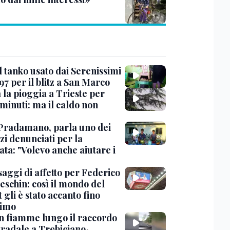
l tanko usato dai Serenissimi
97 per il blitz a San Marco
 la pioggia a Trieste per
minuti: ma il caldo non
Pradamano, parla uno dei
zi denunciati per la
ta: "Volevo anche aiutare i
saggi di affetto per Federico
eschin: così il mondo del
 gli è stato accanto fino
timo
in fiamme lungo il raccordo
tradale a Trebiciano