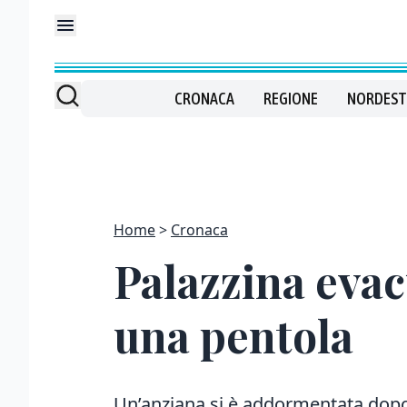
CRONACA
REGIONE
NORDEST
Home
Cronaca
Palazzina evac
una pentola
Un’anziana si è addormentata dopo 