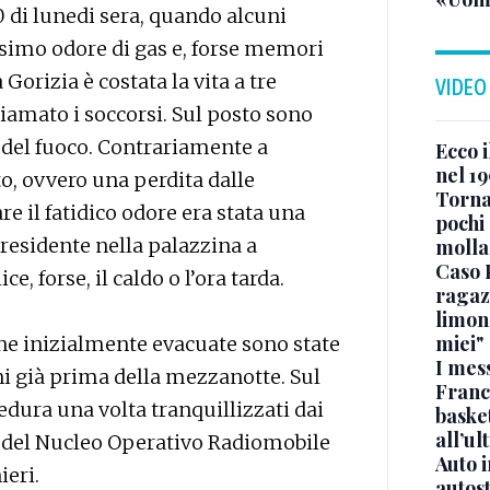
0 di lunedi sera, quando alcuni
simo odore di gas e, forse memori
Gorizia è costata la vita a tre
VIDEO
mato i soccorsi. Sul posto sono
 del fuoco. Contrariamente a
Ecco i
nel 19
 ovvero una perdita dalle
Torna
re il fatidico odore era stata una
pochi 
residente nella palazzina a
molla
Caso 
e, forse, il caldo o l’ora tarda.
ragaz
limona
miei"
one inizialmente evacuate sono state
I mes
oni già prima della mezzanotte. Sul
Franc
dura una volta tranquillizzati dai
basket
all’ul
a del Nucleo Operativo Radiomobile
Auto 
ieri.
autos