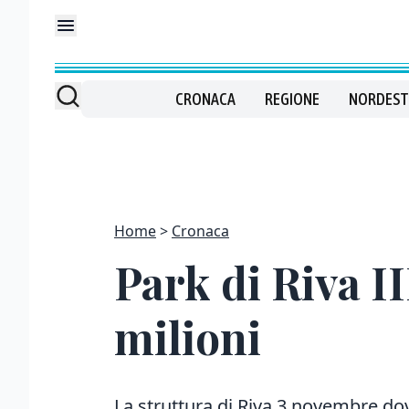
CRONACA
REGIONE
NORDEST
Home
Cronaca
Park di Riva I
milioni
La struttura di Riva 3 novembre do