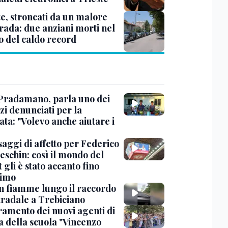
te, stroncati da un malore
trada: due anziani morti nel
o del caldo record
Pradamano, parla uno dei
zi denunciati per la
ta: "Volevo anche aiutare i
saggi di affetto per Federico
eschin: così il mondo del
 gli è stato accanto fino
timo
in fiamme lungo il raccordo
tradale a Trebiciano
uramento dei nuovi agenti di
a della scuola "Vincenzo