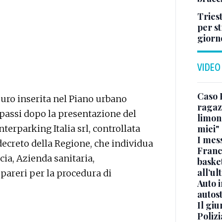
Tries
per s
giorn
VIDEO
Caso 
euro inserita nel Piano urbano
ragaz
passi dopo la presentazione del
limona
miei"
terparking Italia srl, controllata
I mes
decreto della Regione, che individua
Franc
ia, Azienda sanitaria,
basket
all’ul
pareri per la procedura di
Auto 
autos
Il gi
Polizi