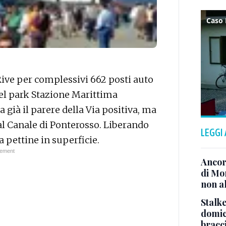
 Rive per complessivi 662 posti auto
del park Stazione Marittima
 già il parere della Via positiva, ma
al Canale di Ponterosso. Liberando
LEGGI
a pettine in superficie.
Ancor
di Mo
non al
Stalke
domici
bracci