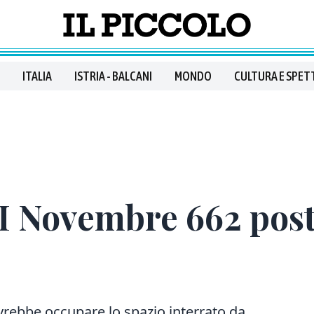
ITALIA
ISTRIA - BALCANI
MONDO
CULTURA E SPET
II Novembre 662 post
vrebbe occupare lo spazio interrato da