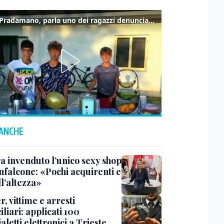
Caso Pradamano, parla uno dei ragazzi denunciati per la limonata: "Volevo anche aiutare i miei"
 ANCHE
a invenduto l’unico sexy shop
nfalcone: «Pochi acquirenti e
l’altezza»
r, vittime e arresti
liari: applicati 100
aletti elettronici a Trieste