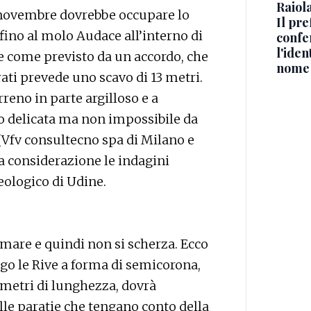
Raiola
 novembre dovrebbe occupare lo
Il pre
 fino al molo Audace all’interno di
confe
l'iden
 come previsto da un accordo, che
nome
rati prevede uno scavo di 13 metri.
reno in parte argilloso e a
o delicata ma non impossibile da
 (Vfv consultecno spa di Milano e
ta considerazione le indagini
eologico di Udine.
mare e quindi non si scherza. Ecco
ngo le Rive a forma di semicorona,
 metri di lunghezza, dovrà
le paratie che tengano conto della