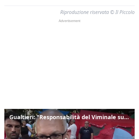
Riproduzione riservata © Il Piccolo
Gualtieri: "Responsabilità del Viminale su Spin Time? La posizione dei partiti è nota"