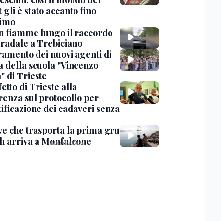
eschin: così il mondo del
 gli è stato accanto fino
timo
in fiamme lungo il raccordo
tradale a Trebiciano
uramento dei nuovi agenti di
a della scuola "Vincenzo
" di Trieste
fetto di Trieste alla
renza sul protocollo per
tificazione dei cadaveri senza
ve che trasporta la prima gru
th arriva a Monfalcone