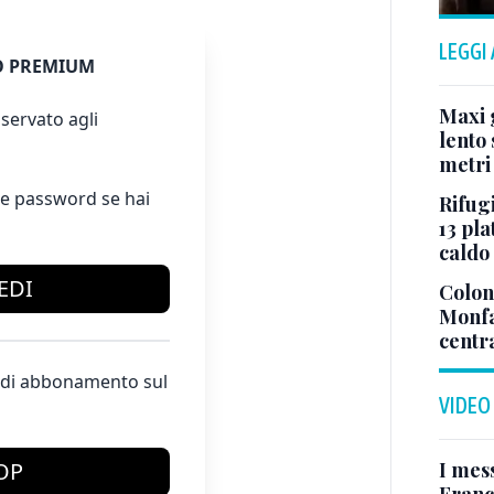
LEGGI
 PREMIUM
Maxi g
servato agli
lento 
metri
e password se hai
Rifugi
13 pla
caldo
EDI
Colonn
Monfa
centr
te di abbonamento sul
VIDEO
I mes
OP