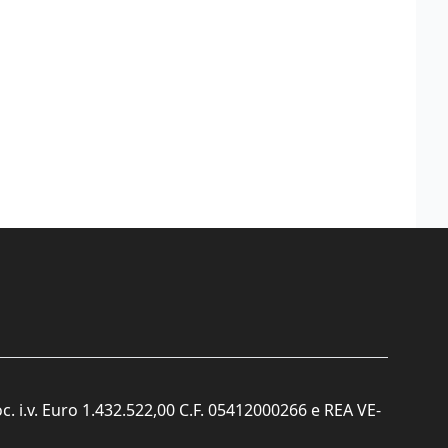
c. i.v. Euro 1.432.522,00 C.F. 05412000266 e REA VE-