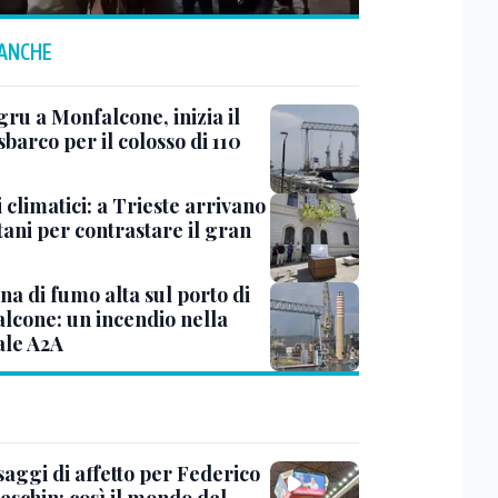
 ANCHE
ru a Monfalcone, inizia il
sbarco per il colosso di 110
 climatici: a Trieste arrivano
tani per contrastare il gran
a di fumo alta sul porto di
lcone: un incendio nella
ale A2A
saggi di affetto per Federico