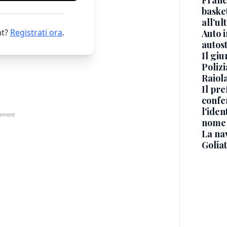
Franc
basket
all’ul
t?
Registrati ora
.
Auto 
autos
Il gi
Polizi
Raiola
Il pre
confe
l'iden
nome
La na
Golia