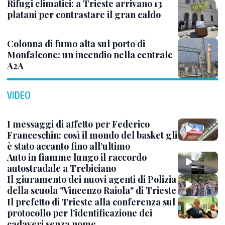
Rifugi climatici: a Trieste arrivano 13
platani per contrastare il gran caldo
Colonna di fumo alta sul porto di
Monfalcone: un incendio nella centrale
A2A
VIDEO
I messaggi di affetto per Federico
Franceschin: così il mondo del basket gli
è stato accanto fino all’ultimo
Auto in fiamme lungo il raccordo
autostradale a Trebiciano
Il giuramento dei nuovi agenti di Polizia
della scuola "Vincenzo Raiola" di Trieste
Il prefetto di Trieste alla conferenza sul
protocollo per l'identificazione dei
cadaveri senza nome