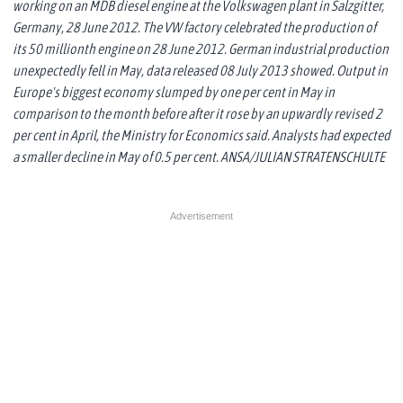
working on an MDB diesel engine at the Volkswagen plant in Salzgitter,
Germany, 28 June 2012. The VW factory celebrated the production of
its 50 millionth engine on 28 June 2012. German industrial production
unexpectedly fell in May, data released 08 July 2013 showed. Output in
Europe's biggest economy slumped by one per cent in May in
comparison to the month before after it rose by an upwardly revised 2
per cent in April, the Ministry for Economics said. Analysts had expected
a smaller decline in May of 0.5 per cent. ANSA/JULIAN STRATENSCHULTE