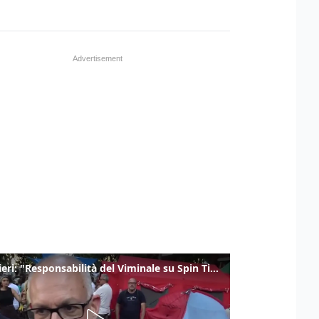
Gualtieri: "Responsabilità del Viminale su Spin Time? La posizione dei partiti è nota"