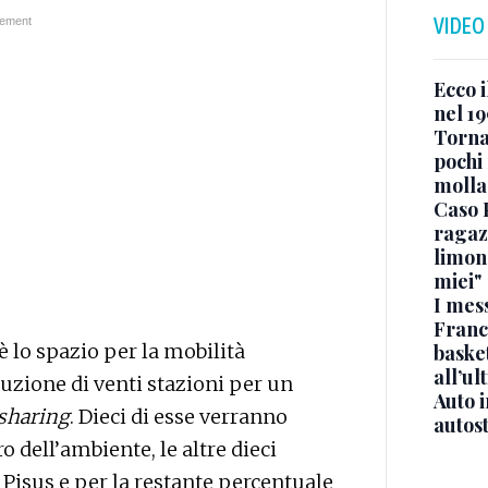
VIDEO
Ecco i
nel 19
Torna
pochi 
molla
Caso 
ragaz
limona
miei"
I mes
Franc
è lo spazio per la mobilità
basket
all’ul
truzione di venti stazioni per un
Auto 
 sharing
. Dieci di esse verranno
autos
o dell’ambiente, le altre dieci
 Pisus e per la restante percentuale