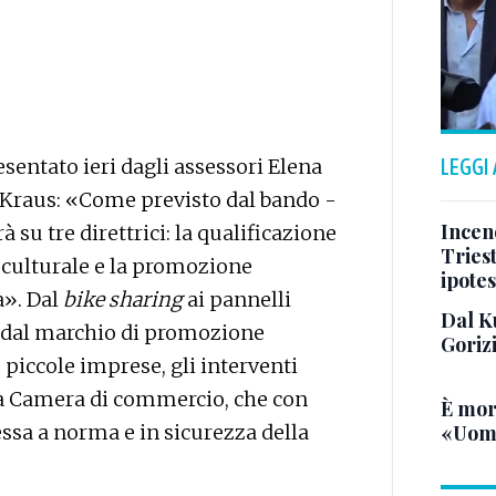
resentato ieri dagli assessori Elena
LEGGI
 Kraus: «Come previsto dal bando -
Incend
à su tre direttrici: la qualificazione
Triest
a culturale e la promozione
ipotes
à». Dal
bike sharing
ai pannelli
Dal K
a, dal marchio di promozione
Goriz
e piccole imprese, gli interventi
la Camera di commercio, che con
È mor
essa a norma e in sicurezza della
«Uomo