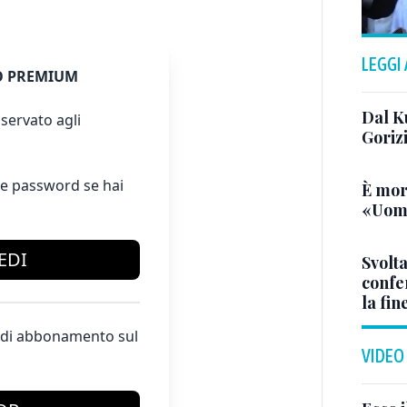
LEGGI
 PREMIUM
Dal K
servato agli
Goriz
e password se hai
È mor
«Uomo
EDI
Svolta
confer
la fin
te di abbonamento sul
VIDEO