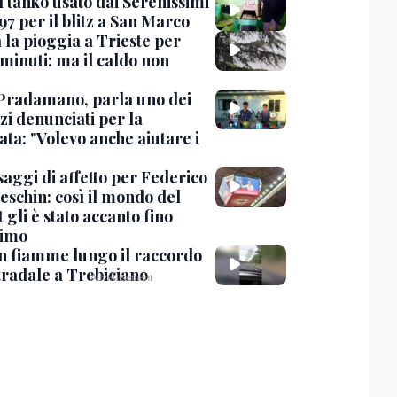
l tanko usato dai Serenissimi
97 per il blitz a San Marco
 la pioggia a Trieste per
minuti: ma il caldo non
Pradamano, parla uno dei
zi denunciati per la
ta: "Volevo anche aiutare i
saggi di affetto per Federico
eschin: così il mondo del
 gli è stato accanto fino
timo
in fiamme lungo il raccordo
tradale a Trebiciano