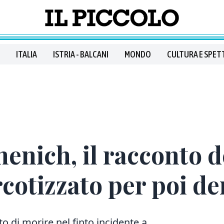
ITALIA
ISTRIA - BALCANI
MONDO
CULTURA E SPET
nich, il racconto de
rcotizzato per poi d
to di morire nel finto incidente a