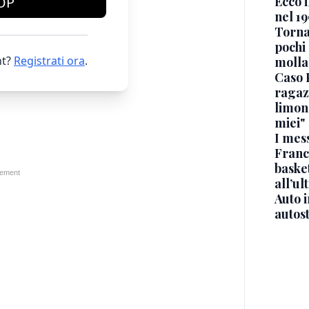
Ecco i
OP
nel 19
Torna
pochi 
t?
Registrati ora
.
molla
Caso 
ragaz
limona
miei"
I mes
Franc
basket
all’ul
Auto 
autos