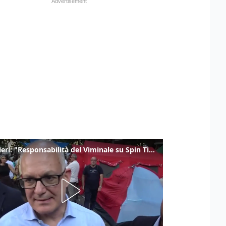
Gualtieri: "Responsabilità del Viminale su Spin Time? La posizione dei partiti è nota"