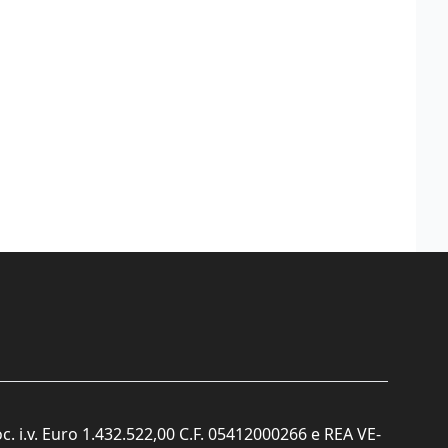
c. i.v. Euro 1.432.522,00 C.F. 05412000266 e REA VE-