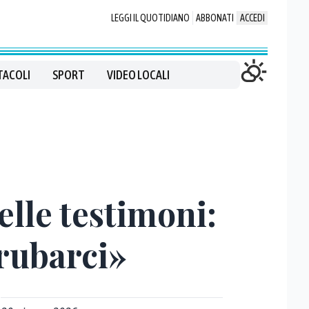
LEGGI IL QUOTIDIANO
ABBONATI
ACCEDI
TACOLI
SPORT
VIDEO LOCALI
lle testimoni:
erubarci»