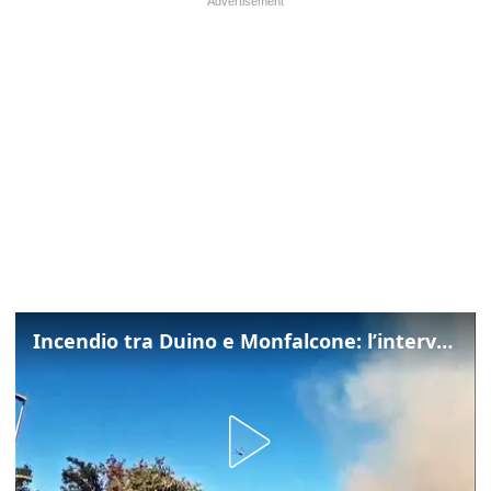
Incendio tra Duino e Monfalcone: l’intervento dei vigili del fuoco