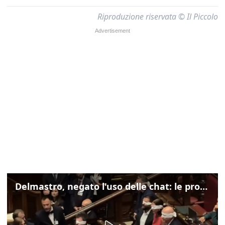
Riproduzione riservata © Il Piccolo
Delmastro, negato l'uso delle chat: le proteste di Avs e M5s