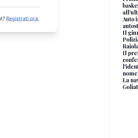
basket
all’ul
t?
Registrati ora
.
Auto 
autos
Il gi
Polizi
Raiola
Il pre
confe
l'iden
nome
La na
Golia