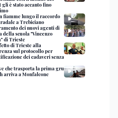
 gli è stato accanto fino
timo
in fiamme lungo il raccordo
tradale a Trebiciano
uramento dei nuovi agenti di
a della scuola "Vincenzo
" di Trieste
fetto di Trieste alla
renza sul protocollo per
tificazione dei cadaveri senza
ve che trasporta la prima gru
th arriva a Monfalcone