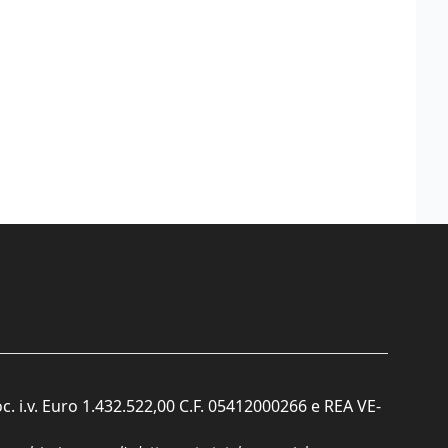
c. i.v. Euro 1.432.522,00 C.F. 05412000266 e REA VE-