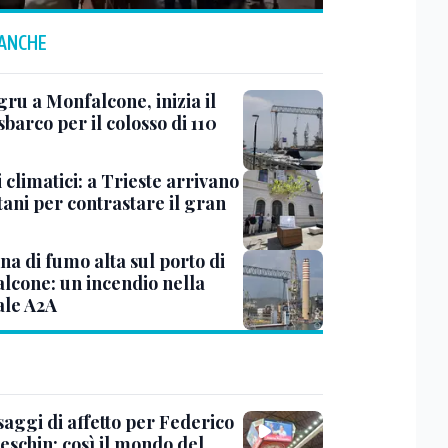
 ANCHE
ru a Monfalcone, inizia il
sbarco per il colosso di 110
 climatici: a Trieste arrivano
tani per contrastare il gran
a di fumo alta sul porto di
lcone: un incendio nella
ale A2A
saggi di affetto per Federico
eschin: così il mondo del