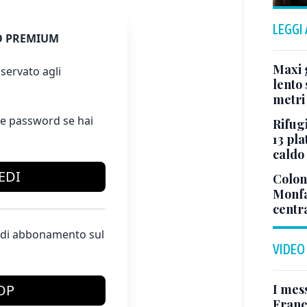
LEGGI
 PREMIUM
Maxi g
servato agli
lento 
metri
e password se hai
Rifugi
13 pla
caldo
EDI
Colonn
Monfa
centr
te di abbonamento sul
VIDEO
I mes
OP
Franc