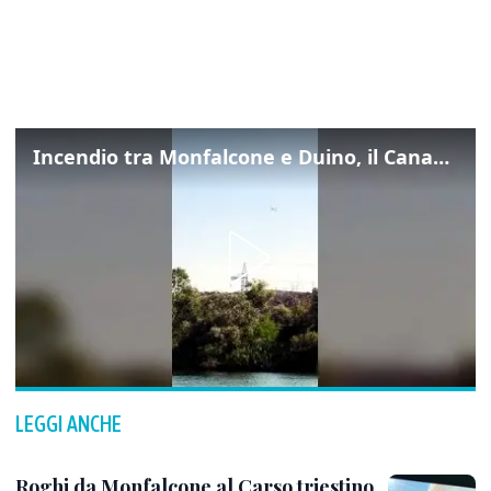
Incendio tra Monfalcone e Duino, il Canadair in azione per fermare le fiamme sul fronte dell’A4
LEGGI ANCHE
Roghi da Monfalcone al Carso triestino,