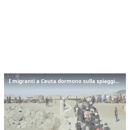
I migranti a Ceuta dormono sulla spiaggia: "Vogliamo entrare in Europa"