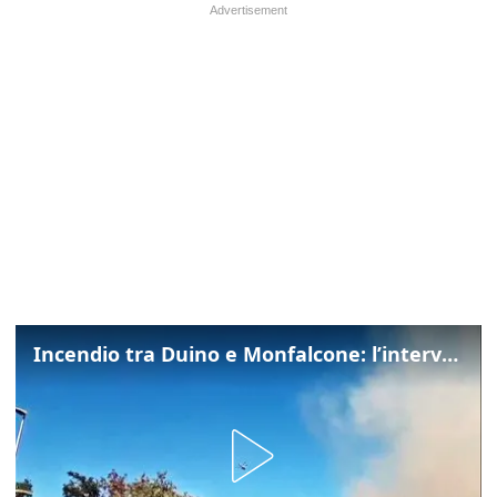
Incendio tra Duino e Monfalcone: l’intervento dei vigili del fuoco