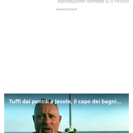
Riproduzione riservata © Il Piccolo
Tuffi dai pontili a Jesolo, il capo dei bagnini: "L'impegno di tutti per evitare altre tragedie"