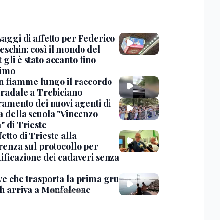
saggi di affetto per Federico
eschin: così il mondo del
 gli è stato accanto fino
timo
in fiamme lungo il raccordo
tradale a Trebiciano
uramento dei nuovi agenti di
a della scuola "Vincenzo
" di Trieste
fetto di Trieste alla
renza sul protocollo per
tificazione dei cadaveri senza
ve che trasporta la prima gru
th arriva a Monfalcone