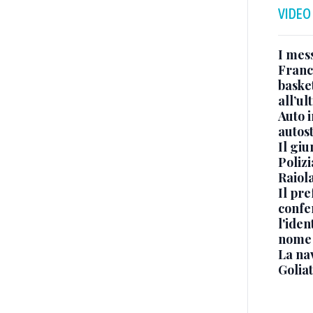
VIDEO
I mes
Franc
basket
all’ul
Auto 
autos
Il gi
Polizi
Raiola
Il pre
confe
l'iden
nome
La na
Golia