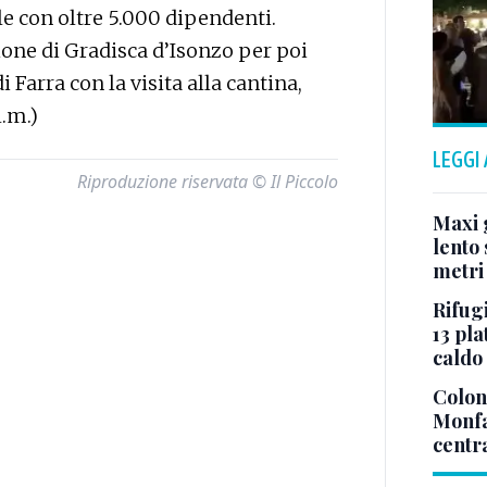
e con oltre 5.000 dipendenti.
ione di Gradisca d’Isonzo per poi
 Farra con la visita alla cantina,
l.m.)
LEGGI
Riproduzione riservata © Il Piccolo
Maxi g
lento 
metri
Rifugi
13 pla
caldo
Colonn
Monfa
centr