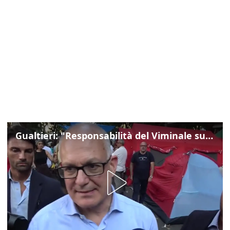
Gualtieri: "Responsabilità del Viminale su Spin Time? La posizione dei partiti è nota"