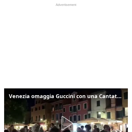
Venezia omaggia Guccini con una Cantata Anarchica in campo Santa Margherita