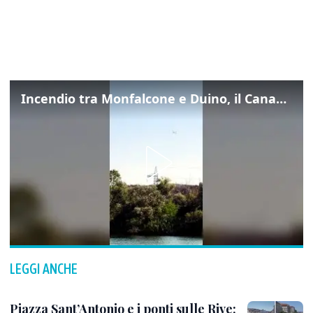
Incendio tra Monfalcone e Duino, il Canadair in azione per fermare le fiamme sul fronte dell’A4
LEGGI ANCHE
Piazza Sant’Antonio e i ponti sulle Rive: