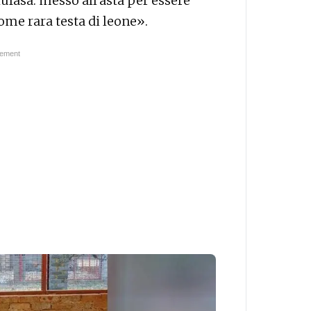
ufasa: messo all'asta per essere
ome rara testa di leone».