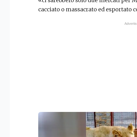
«ci sarebbero solo due mercati per M
cacciato o massacrato ed esportato c