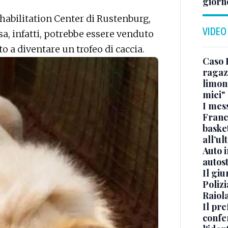
giorn
ehabilitation Center di Rustenburg,
VIDEO
sa, infatti, potrebbe essere venduto
 a diventare un trofeo di caccia.
Caso 
ragaz
limona
miei"
I mes
Franc
basket
all’ul
Auto 
autos
Il gi
Polizi
Raiola
Il pre
confe