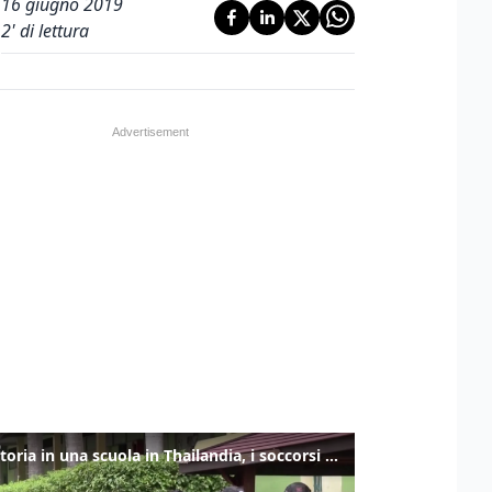
16 giugno 2019
2
' di lettura
Sparatoria in una scuola in Thailandia, i soccorsi sul posto