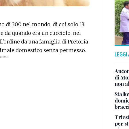
o di 300 nel mondo, di cui solo 13
 e da quando era un cucciolo, nel
ll'ordine da una famiglia di Pretoria
animale domestico senza permesso.
LEGGI
Ancor
di Mo
non al
Stalke
domici
bracci
Tries
per s