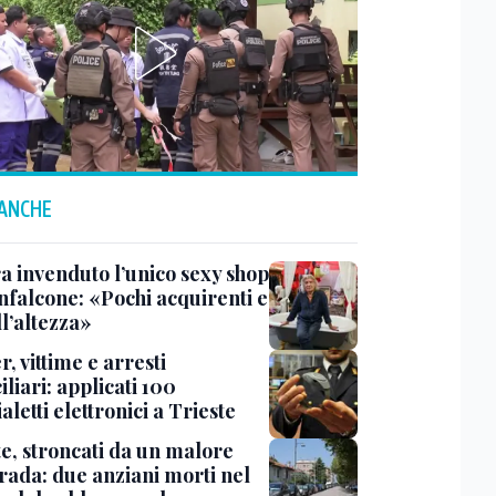
 ANCHE
a invenduto l’unico sexy shop
nfalcone: «Pochi acquirenti e
l’altezza»
r, vittime e arresti
liari: applicati 100
aletti elettronici a Trieste
te, stroncati da un malore
trada: due anziani morti nel