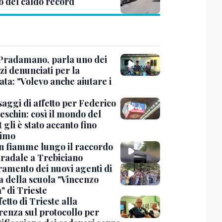
o del caldo record
Pradamano, parla uno dei
zi denunciati per la
ta: "Volevo anche aiutare i
saggi di affetto per Federico
eschin: così il mondo del
 gli è stato accanto fino
timo
in fiamme lungo il raccordo
tradale a Trebiciano
uramento dei nuovi agenti di
a della scuola "Vincenzo
" di Trieste
fetto di Trieste alla
renza sul protocollo per