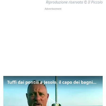
Riproduzione riservata © Il Piccolo
Tuffi dai pontili a Jesolo, il capo dei bagnini: "L'impegno di tutti per evitare altre tragedie"