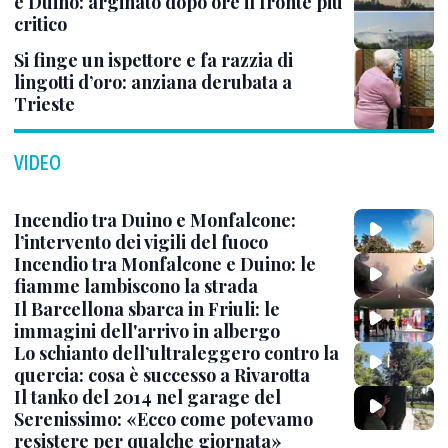
e Duino: arginato dopo ore il fronte più
critico
Si finge un ispettore e fa razzia di
lingotti d’oro: anziana derubata a
Trieste
VIDEO
Incendio tra Duino e Monfalcone:
l’intervento dei vigili del fuoco
Incendio tra Monfalcone e Duino: le
fiamme lambiscono la strada
Il Barcellona sbarca in Friuli: le
immagini dell'arrivo in albergo
Lo schianto dell’ultraleggero contro la
quercia: cosa è successo a Rivarotta
Il tanko del 2014 nel garage del
Serenissimo: «Ecco come potevamo
resistere per qualche giornata»