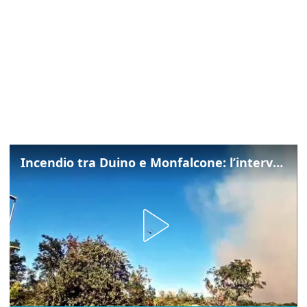
Incendio tra Duino e Monfalcone: l’intervento dei vigili del fuoco