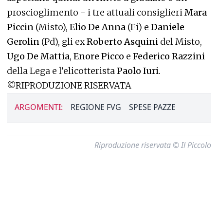
proscioglimento - i tre attuali consiglieri
Mara
Piccin
(Misto),
Elio De Anna
(Fi) e
Daniele
Gerolin
(Pd), gli ex
Roberto Asquini
del Misto,
Ugo De Mattia
,
Enore Picco
e
Federico Razzini
della Lega e l’elicotterista
Paolo Iuri
.
©RIPRODUZIONE RISERVATA
ARGOMENTI:
REGIONE FVG
SPESE PAZZE
Riproduzione riservata © Il Piccolo