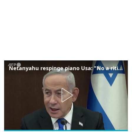
Netanyahu respinge piano Usa: "No a ritiro Idf senza disarmo Hamas"