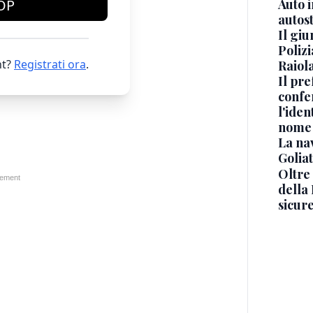
Auto 
OP
autos
Il gi
Polizi
t?
Registrati ora
.
Raiola
Il pre
confe
l'iden
nome
La na
Golia
Oltre
della
sicur