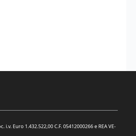
c. i.v. Euro 1.432.522,00 C.F. 05412000266 e REA VE-