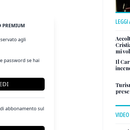
LEGGI
 PREMIUM
Accol
servato agli
Crist
mi vo
e password se hai
Il Ca
incen
EDI
Turis
presen
te di abbonamento sul
VIDEO