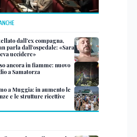
 ANCHE
tellato dall’ex compagna,
ian parla dall’ospedale: «Sara
leva uccidere»
rso ancora in fiamme: nuovo
dio a Samatorza
mo a Muggia: in aumento le
ze e le strutture ricettive