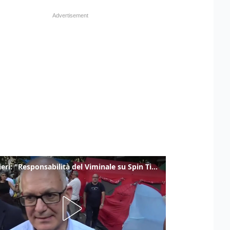
Gualtieri: "Responsabilità del Viminale su Spin Time? La posizione dei partiti è nota"