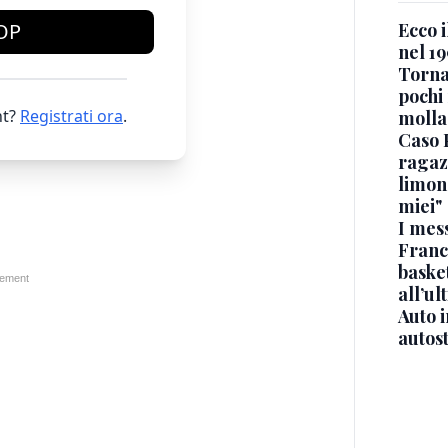
Ecco i
OP
nel 19
Torna
pochi 
t?
Registrati ora
.
molla
Caso 
ragaz
limona
miei"
I mes
Franc
basket
all’ul
Auto 
autos