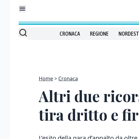
CRONACA
REGIONE
NORDEST
Home
Cronaca
Altri due ricor
tira dritto e f
L’esito della gara d’appalto da oltre