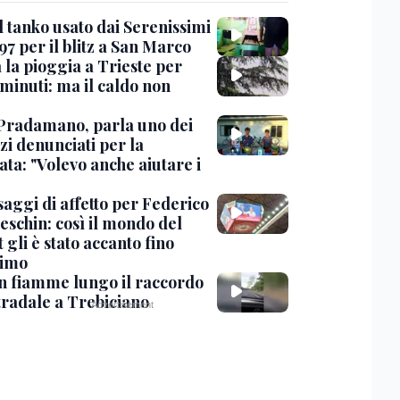
l tanko usato dai Serenissimi
97 per il blitz a San Marco
 la pioggia a Trieste per
minuti: ma il caldo non
Pradamano, parla uno dei
zi denunciati per la
ta: "Volevo anche aiutare i
saggi di affetto per Federico
eschin: così il mondo del
 gli è stato accanto fino
timo
in fiamme lungo il raccordo
tradale a Trebiciano