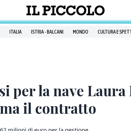
ITALIA
ISTRIA - BALCANI
MONDO
CULTURA E SPET
si per la nave Laura 
irma il contratto
 62 milioni di euro per la gestione