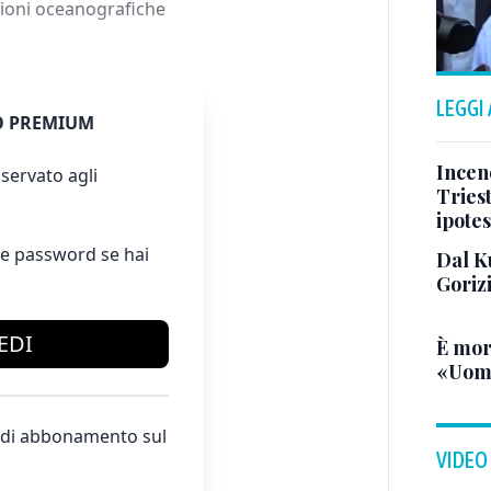
sioni oceanografiche
LEGGI
 PREMIUM
Incend
servato agli
Triest
ipotes
e password se hai
Dal K
Goriz
EDI
È mor
«Uomo
te di abbonamento sul
VIDEO