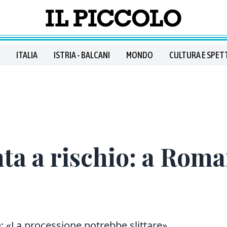
ITALIA
ISTRIA - BALCANI
MONDO
CULTURA E SPET
nta a rischio: a Rom
e: «La processione potrebbe slittare».