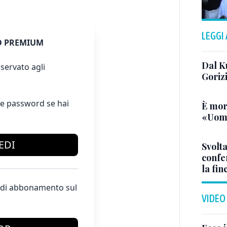
LEGGI
 PREMIUM
Dal K
servato agli
Goriz
e password se hai
È mor
«Uomo
EDI
Svolta
confer
la fin
te di abbonamento sul
VIDEO