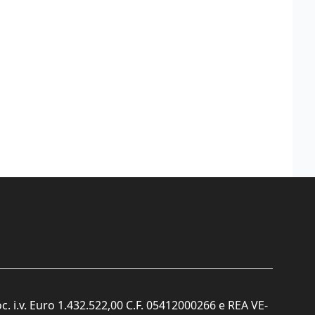
c. i.v. Euro 1.432.522,00 C.F. 05412000266 e REA VE-