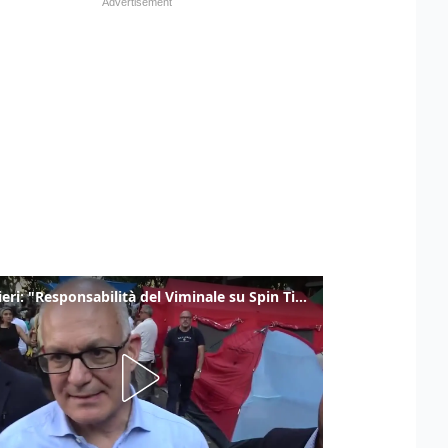
Gualtieri: "Responsabilità del Viminale su Spin Time? La posizione dei partiti è nota"