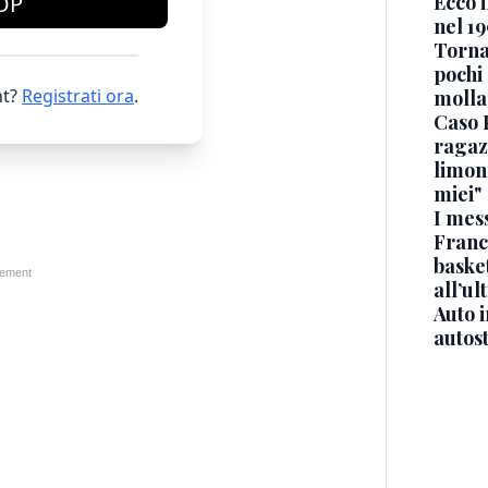
Ecco i
OP
nel 19
Torna
pochi 
t?
Registrati ora
.
molla
Caso 
ragaz
limona
miei"
I mes
Franc
basket
all’ul
Auto 
autos