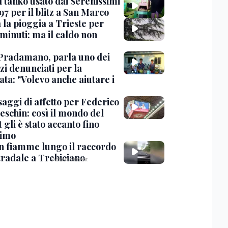
l tanko usato dai Serenissimi
97 per il blitz a San Marco
 la pioggia a Trieste per
minuti: ma il caldo non
Pradamano, parla uno dei
zi denunciati per la
ta: "Volevo anche aiutare i
saggi di affetto per Federico
eschin: così il mondo del
 gli è stato accanto fino
timo
in fiamme lungo il raccordo
tradale a Trebiciano