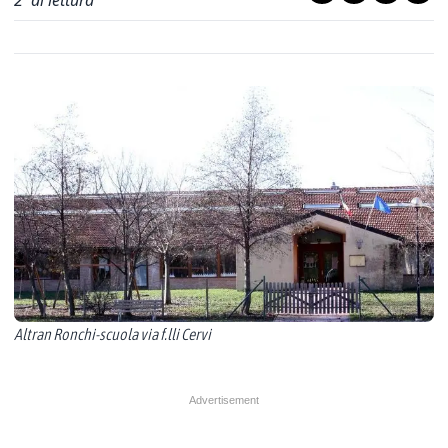
2
' di lettura
Altran Ronchi-scuola via f.lli Cervi