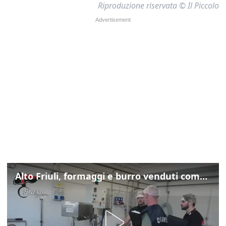
Riproduzione riservata © Il Piccolo
Alto Friuli, formaggi e burro venduti come locali: nei prodotti latte da fuori regione e dall’estero