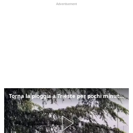
Torna la pioggia a Trieste per pochi minuti: ma il caldo non molla