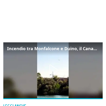
Incendio tra Monfalcone e Duino, il Canadair in azione per fermare le fiamme sul fronte dell’A4