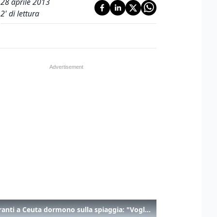
28 aprile 2013
2
' di lettura
I migranti a Ceuta dormono sulla spiaggia: "Vogliamo entrare in Europa"