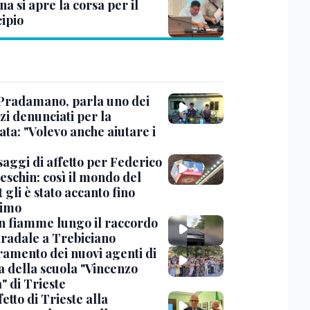
na si apre la corsa per il
ipio
Pradamano, parla uno dei
zi denunciati per la
ta: "Volevo anche aiutare i
saggi di affetto per Federico
eschin: così il mondo del
 gli è stato accanto fino
timo
in fiamme lungo il raccordo
tradale a Trebiciano
uramento dei nuovi agenti di
a della scuola "Vincenzo
" di Trieste
fetto di Trieste alla