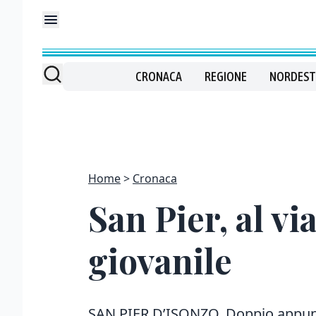
CRONACA
REGIONE
NORDEST
Home
Cronaca
San Pier, al v
giovanile
SAN PIER D’ISONZO. Doppio appun