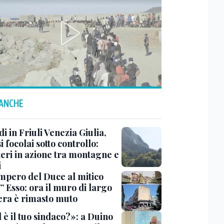
 ANCHE
i in Friuli Venezia Giulia,
i focolai sotto controllo:
teri in azione tra montagne e
i
impero del Duce al mitico
” Esso: ora il muro di largo
era è rimasto muto
 è il tuo sindaco?»: a Duino