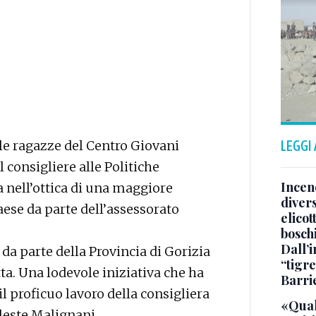
e le ragazze del Centro Giovani
LEGGI
l consigliere alle Politiche
Incend
a nell’ottica di una maggiore
divers
aese da parte dell’assessorato
elicot
bosch
Dall’
 da parte della Provincia di Gorizia
“tigre
ta. Una lodevole iniziativa che ha
Barri
l proficuo lavoro della consigliera
«Qual
eleste Malignani.