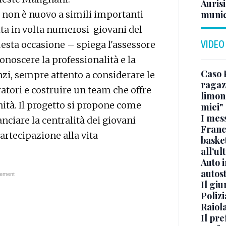
Aurisi
o non è nuovo a simili importanti
munic
olta in volta numerosi giovani del
VIDEO
uesta occasione – spiega l'assessore
onoscere la professionalità e la
Caso 
nzi, sempre attento a considerare le
ragaz
ratori e costruire un team che offre
limona
ità. Il progetto si propone come
miei"
I mes
anciare la centralità dei giovani
Franc
 partecipazione alla vita
basket
all’ul
Auto 
autos
Il gi
Polizi
Raiola
Il pre