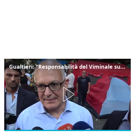
Gualtieri: "Responsabilità del Viminale su Spin Time? La posizione dei partiti è nota"