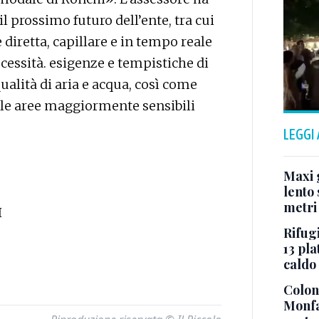
il prossimo futuro dell’ente, tra cui
diretta, capillare e in tempo reale
ecessità. esigenze e tempistiche di
ualità di aria e acqua, così come
delle aree maggiormente sensibili
LEGGI
Maxi g
lento 
metri
I
Rifugi
13 pla
caldo
Colonn
Monfa