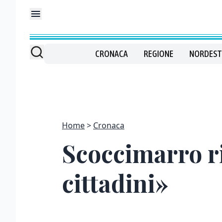
CRONACA
REGIONE
NORDEST
Home
Cronaca
Scoccimarro ri
cittadini»