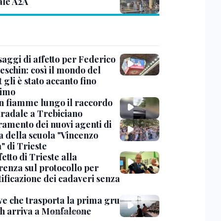
ale A2A
saggi di affetto per Federico
eschin: così il mondo del
 gli è stato accanto fino
timo
in fiamme lungo il raccordo
tradale a Trebiciano
uramento dei nuovi agenti di
a della scuola "Vincenzo
" di Trieste
fetto di Trieste alla
renza sul protocollo per
tificazione dei cadaveri senza
ve che trasporta la prima gru
th arriva a Monfalcone