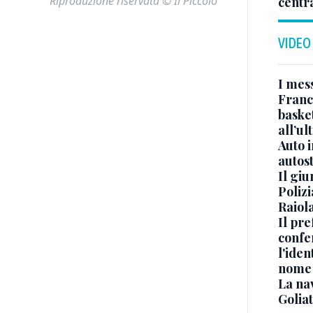
Riproduzione riservata © Il Piccolo
centr
VIDEO
I mes
Franc
basket
all’ul
Auto 
autos
Il gi
Polizi
Raiola
Il pre
confe
l'iden
nome
La na
Golia