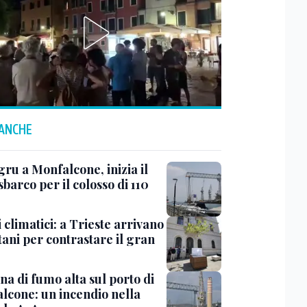
 ANCHE
ru a Monfalcone, inizia il
sbarco per il colosso di 110
 climatici: a Trieste arrivano
tani per contrastare il gran
a di fumo alta sul porto di
lcone: un incendio nella