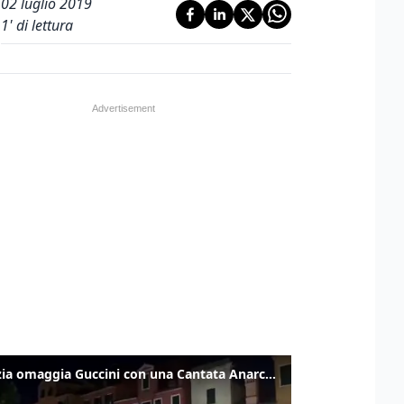
02 luglio 2019
1
' di lettura
Venezia omaggia Guccini con una Cantata Anarchica in campo Santa Margherita