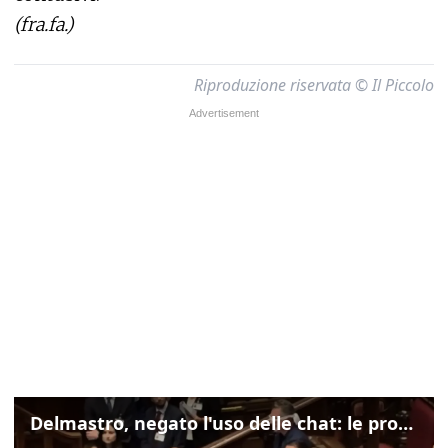
(fra.fa.)
Riproduzione riservata © Il Piccolo
Delmastro, negato l'uso delle chat: le proteste di Avs e M5s