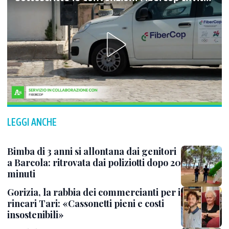
LEGGI ANCHE
Bimba di 3 anni si allontana dai genitori
a Barcola: ritrovata dai poliziotti dopo 20
minuti
Gorizia, la rabbia dei commercianti per i
rincari Tari: «Cassonetti pieni e costi
insostenibili»