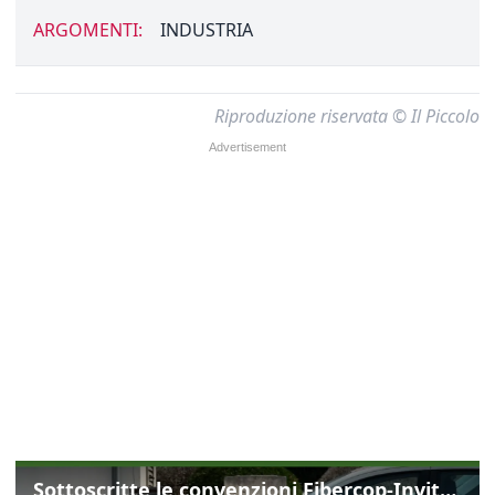
ARGOMENTI:
INDUSTRIA
Riproduzione riservata © Il Piccolo
Sottoscritte le convenzioni Fibercop-Invitalia, fibra ottica per 477 mila civici