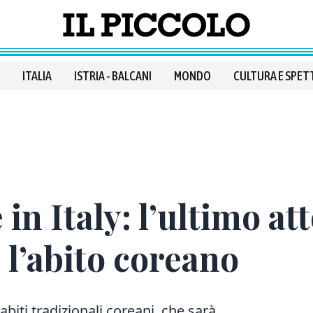
ITALIA
ISTRIA - BALCANI
MONDO
CULTURA E SPET
n Italy: l’ultimo at
 l’abito coreano
biti tradizionali coreani, che sarà