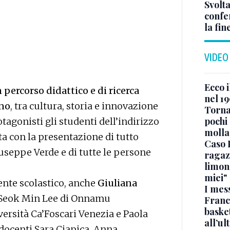
Svolta
confer
la fin
VIDEO
Ecco i
 percorso didattico e di ricerca
nel 19
ano
, tra cultura, storia e innovazione
Torna
pochi 
tagonisti gli studenti dell’indirizzo
molla
ta con la presentazione di tutto
Caso 
iuseppe Verde e di tutte le persone
ragaz
limona
miei"
gente scolastico, anche
Giuliana
I mes
, Seok Min Lee di Onnamu
Franc
basket
ersità Ca’Foscari Venezia e Paola
all’ul
 docenti Sara Ciapica, Anna