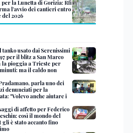
 per la Lunetta di Gorizia: Rfi
ma l’avvio dei cantieri entro
e del 2026
l tanko usato dai Serenissimi
97 per il blitz a San Marco
 la pioggia a Trieste per
minuti: ma il caldo non
Pradamano, parla uno dei
zi denunciati per la
ta: "Volevo anche aiutare i
saggi di affetto per Federico
eschin: così il mondo del
 gli è stato accanto fino
timo