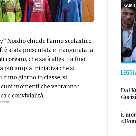
ly”
Nordio chiude l’anno scolastico
dì è stata presentata e inaugurata
la
li coreani,
che sarà allestita fino
na più ampia iniziativa che si
LEGGI
ltimo giorno in classe, si
alcuni momenti che vedranno i
Dal K
ca e convivialità.
Goriz
È mor
«Uomo