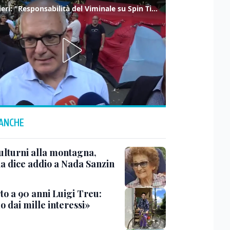
Gualtieri: "Responsabilità del Viminale su Spin Time? La posizione dei partiti è nota"
 ANCHE
ulturni alla montagna,
ia dice addio a Nada Sanzin
to a 90 anni Luigi Treu:
 dai mille interessi»