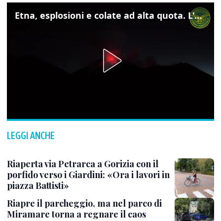
Etna, esplosioni e colate ad alta quota. L'aeroporto di Catania verso la normalità
LEGGI ANCHE
Riaperta via Petrarca a Gorizia con il
porfido verso i Giardini: «Ora i lavori in
piazza Battisti»
Riapre il parcheggio, ma nel parco di
Miramare torna a regnare il caos