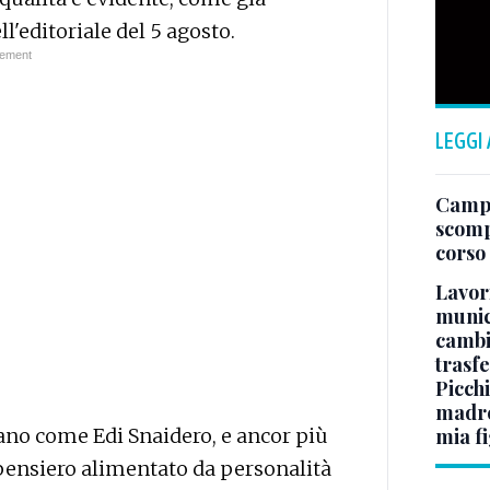
ll'editoriale del 5 agosto.
LEGGI
Campo
scomp
corso
Lavori
munici
cambi
trasf
Picchi
madre 
ulano come Edi Snaidero, e ancor più
mia fi
i pensiero alimentato da personalità