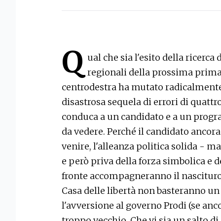
Q
ual che sia l'esito della ricerca
regionali della prossima primav
centrodestra ha mutato radicalmente s
disastrosa sequela di errori di quattr
conduca a un candidato e a un progra
da vedere. Perché il candidato ancora
venire, l'alleanza politica solida - m
e però priva della forza simbolica e de
fronte accompagneranno il nascituro 
Casa delle libertà non basteranno un
l'avversione al governo Prodi (se anc
troppo vecchio. Che vi sia un salto di