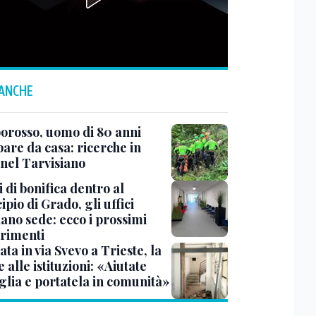
 ANCHE
rosso, uomo di 80 anni
are da casa: ricerche in
 nel Tarvisiano
 di bonifica dentro al
pio di Grado, gli uffici
ano sede: ecco i prossimi
erimenti
ata in via Svevo a Trieste, la
alle istituzioni: «Aiutate
glia e portatela in comunità»