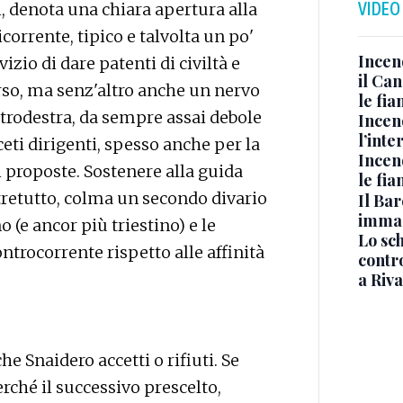
VIDEO
ti, denota una chiara apertura alla
icorrente, tipico e talvolta un po'
Incen
vizio di dare patenti di civiltà e
il Ca
rso, ma senz'altro anche un nervo
le fi
ntrodestra, da sempre assai debole
Incen
l’inte
ceti dirigenti, spesso anche per la
Incen
 proposte. Sostenere alla guida
le fi
tretutto, colma un secondo divario
Il Bar
immag
o (e ancor più triestino) e le
Lo sc
ntrocorrente rispetto alle affinità
contro
a Riva
he Snaidero accetti o rifiuti. Se
erché il successivo prescelto,