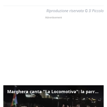
Riproduzione riservata © Il Piccolo
Marghera canta "La Locomotiva": la parrocchia della Cita ricorda Guccini