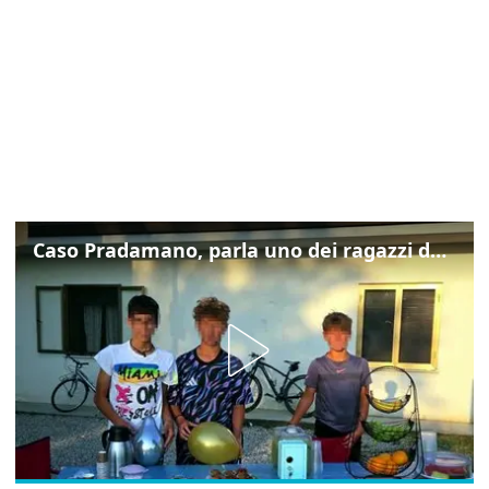
Caso Pradamano, parla uno dei ragazzi denunciati per la limonata: "Volevo anche aiutare i miei"