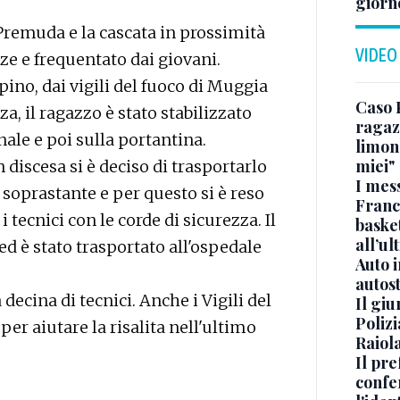
giorn
 Premuda e la cascata in prossimità
VIDEO
zze e frequentato dai giovani.
pino, dai vigili del fuoco di Muggia
Caso 
, il ragazzo è stato stabilizzato
ragaz
nale e poi sulla portantina.
limona
miei"
n discesa si è deciso di trasportarlo
I mes
a soprastante e per questo si è reso
Franc
 tecnici con le corde di sicurezza. Il
basket
all’ul
d è stato trasportato all'ospedale
Auto 
autos
ecina di tecnici. Anche i Vigili del
Il gi
Polizi
er aiutare la risalita nell'ultimo
Raiola
Il pre
confe