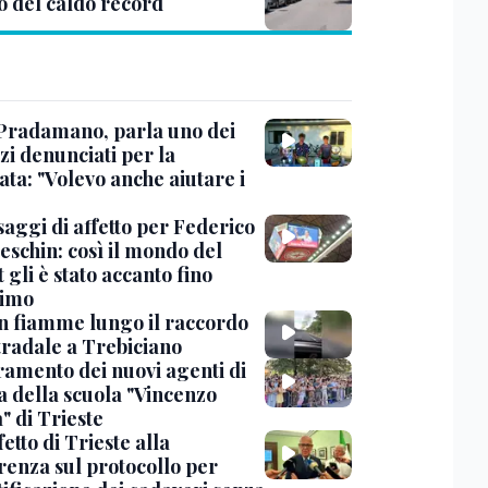
o del caldo record
Pradamano, parla uno dei
zi denunciati per la
ta: "Volevo anche aiutare i
saggi di affetto per Federico
eschin: così il mondo del
 gli è stato accanto fino
timo
in fiamme lungo il raccordo
tradale a Trebiciano
uramento dei nuovi agenti di
a della scuola "Vincenzo
" di Trieste
fetto di Trieste alla
renza sul protocollo per