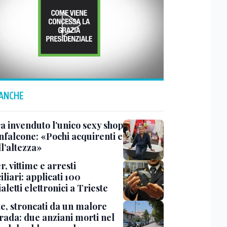
 ANCHE
a invenduto l’unico sexy shop
nfalcone: «Pochi acquirenti e
l’altezza»
r, vittime e arresti
liari: applicati 100
aletti elettronici a Trieste
te, stroncati da un malore
trada: due anziani morti nel