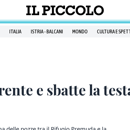
ITALIA
ISTRIA - BALCANI
MONDO
CULTURA E SPET
rrente e sbatte la te
na delle pozze tra il Rifugio Premuda e la