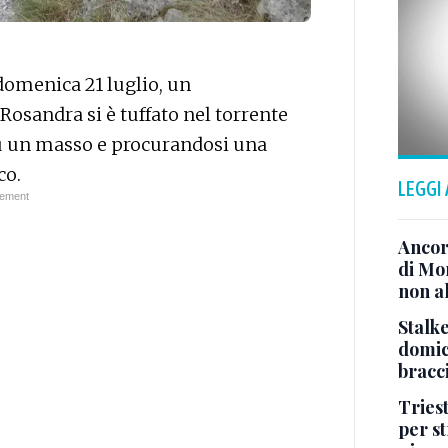
domenica 21 luglio, un
 Rosandra si è tuffato nel torrente
u un masso e procurandosi una
co.
LEGGI
Ancor
di Mo
non al
Stalke
domici
bracci
Tries
per s