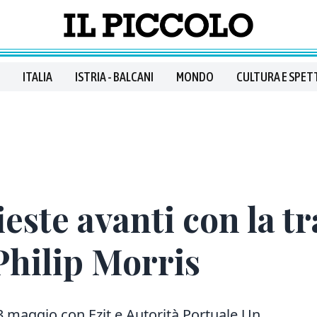
ITALIA
ISTRIA - BALCANI
MONDO
CULTURA E SPET
ieste avanti con la t
Philip Morris
 maggio con Ezit e Autorità Portuale Un