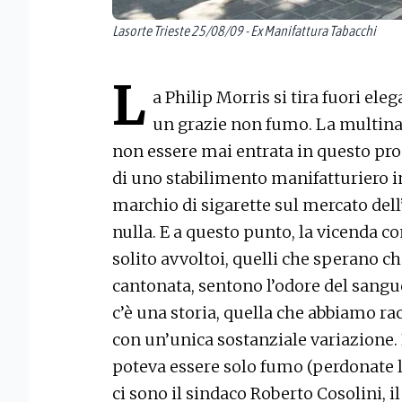
Lasorte Trieste 25/08/09 - Ex Manifattura Tabacchi
L
a Philip Morris si tira fuori ele
un grazie non fumo. La multinaz
non essere mai entrata in questo pro
di uno stabilimento manifatturiero i
marchio di sigarette sul mercato del
nulla. E a questo punto, la vicenda com
solito avvoltoi, quelli che sperano c
cantonata, sentono l’odore del sangue
c’è una storia, quella che abbiamo ra
con un’unica sostanziale variazione.
poteva essere solo fumo (perdonate 
ci sono il sindaco Roberto Cosolini, i