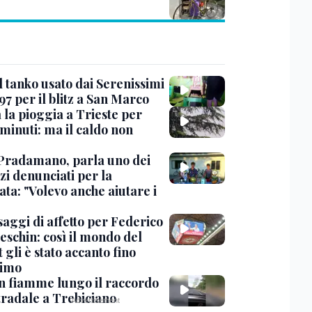
l tanko usato dai Serenissimi
97 per il blitz a San Marco
 la pioggia a Trieste per
minuti: ma il caldo non
Pradamano, parla uno dei
zi denunciati per la
ta: "Volevo anche aiutare i
saggi di affetto per Federico
eschin: così il mondo del
 gli è stato accanto fino
timo
in fiamme lungo il raccordo
tradale a Trebiciano