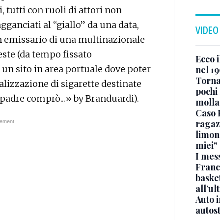
 tutti con ruoli di attori non
gganciati al “giallo” da una data,
VIDEO
un emissario di una multinazionale
ieste (da tempo fissato
Ecco i
 un sito in area portuale dove poter
nel 19
Torna
lizzazione di sigarette destinate
pochi 
o padre comprò...» by Branduardi).
molla
Caso 
ragaz
limona
miei"
I mes
Franc
basket
all’ul
Auto 
autos