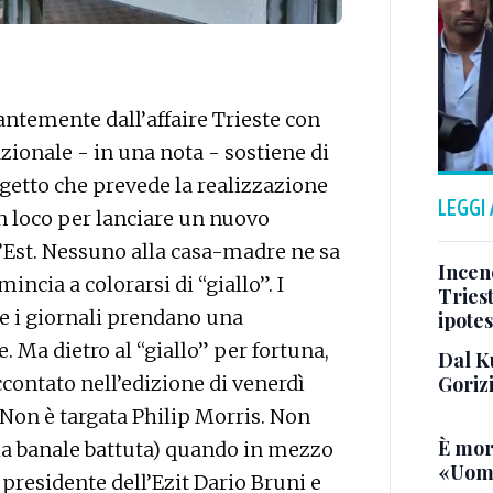
gantemente dall’affaire Trieste con
ionale - in una nota - sostiene di
getto che prevede la realizzazione
LEGGI
n loco per lanciare un nuovo
l’Est. Nessuno alla casa-madre ne sa
Incend
incia a colorarsi di “giallo”. I
Triest
he i giornali prendano una
ipotes
. Ma dietro al “giallo” per fortuna,
Dal K
Goriz
ccontato nell’edizione di venerdì
 Non è targata Philip Morris. Non
È mor
la banale battuta) quando in mezzo
«Uomo
l presidente dell’Ezit Dario Bruni e