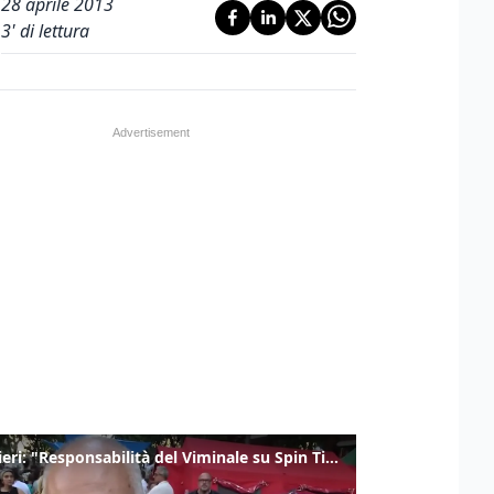
28 aprile 2013
3
' di lettura
Gualtieri: "Responsabilità del Viminale su Spin Time? La posizione dei partiti è nota"