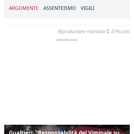
ARGOMENTI:
ASSENTEISMO
VIGILI
Riproduzione riservata © Il Piccolo
Gualtieri: "Responsabilità del Viminale su Spin Time? La posizione dei partiti è nota"