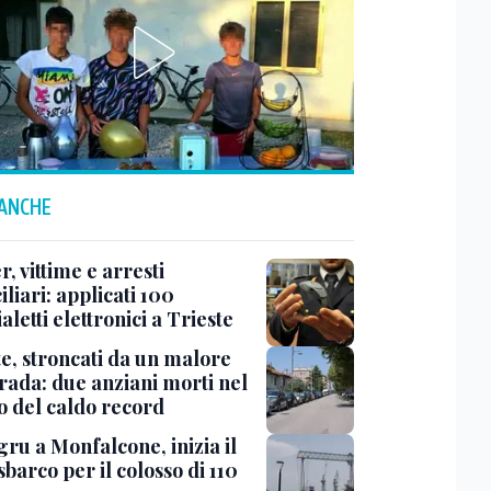
 ANCHE
r, vittime e arresti
liari: applicati 100
aletti elettronici a Trieste
te, stroncati da un malore
trada: due anziani morti nel
o del caldo record
ru a Monfalcone, inizia il
sbarco per il colosso di 110