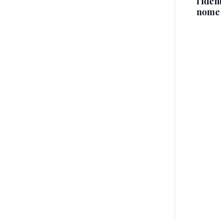
l'iden
nome