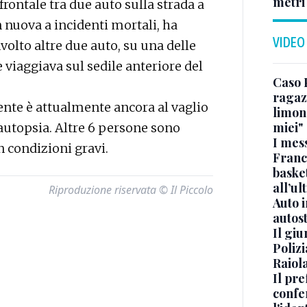
metri
rontale tra due auto sulla strada a
 nuova a incidenti mortali, ha
VIDEO
olto altre due auto, su una delle
e viaggiava sul sedile anteriore del
Caso 
ragaz
dente è attualmente ancora al vaglio
limona
miei"
'autopsia. Altre 6 persone sono
I mes
in condizioni gravi.
Franc
basket
all’ul
Riproduzione riservata © Il Piccolo
Auto 
autos
Il gi
Polizi
Raiola
Il pre
confe