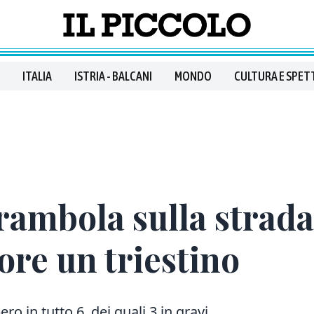
ITALIA
ISTRIA - BALCANI
MONDO
CULTURA E SPET
rambola sulla strada
re un triestino
ro in tutto 6, dei quali 3 in gravi