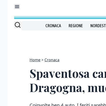
CRONACA
REGIONE
NORDEST
Home
Cronaca
Spaventosa ca
Dragogna, muo
Coinvolte ben 4 auto. I feriti sarebbe