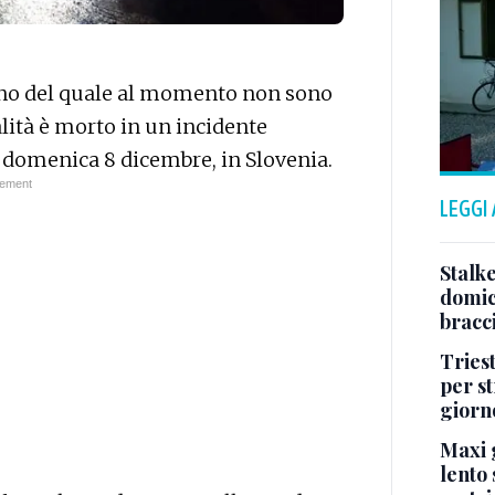
no del quale al momento non sono
alità è morto in un incidente
, domenica 8 dicembre, in Slovenia.
LEGGI
Stalke
domici
bracci
Tries
per s
giorn
Maxi g
lento 