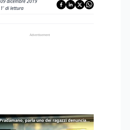
09 dicembre 2019
1
' di lettura
Caso Pradamano, parla uno dei ragazzi denunciati per la limonata: "Volevo anche aiutare i miei"