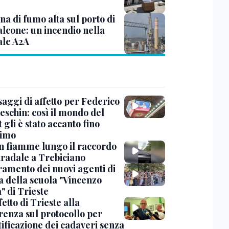
a di fumo alta sul porto di
lcone: un incendio nella
ale A2A
saggi di affetto per Federico
eschin: così il mondo del
 gli è stato accanto fino
timo
in fiamme lungo il raccordo
tradale a Trebiciano
uramento dei nuovi agenti di
a della scuola "Vincenzo
" di Trieste
fetto di Trieste alla
renza sul protocollo per
tificazione dei cadaveri senza