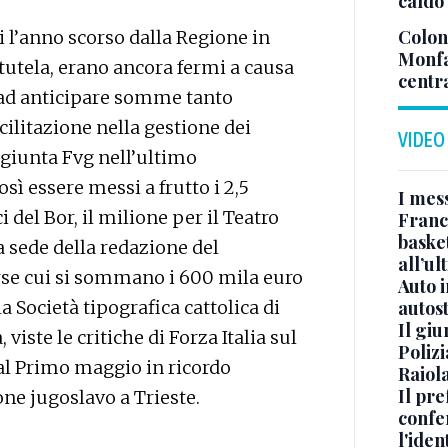
caldo
Colonn
i l’anno scorso dalla Regione in
Monfa
 tutela, erano ancora fermi a causa
centr
te ad anticipare somme tanto
acilitazione nella gestione dei
VIDEO
 giunta Fvg nell’ultimo
sì essere messi a frutto i 2,5
I mes
i del Bor, il milione per il Teatro
Franc
basket
a sede della redazione del
all’ul
se cui si sommano i 600 mila euro
Auto 
autos
a Società tipografica cattolica di
Il gi
iste le critiche di Forza Italia sul
Polizi
 al Primo maggio in ricordo
Raiola
Il pre
ione jugoslavo a Trieste.
confe
l'iden